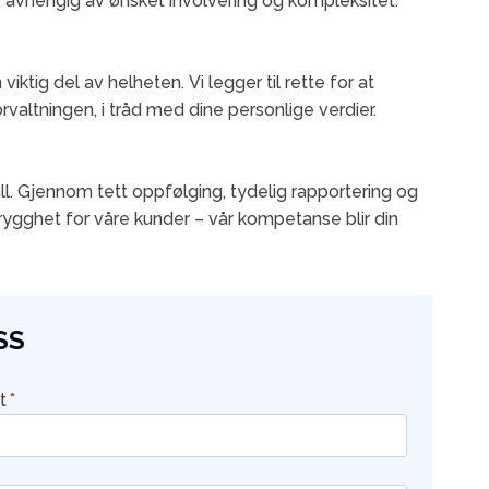
, avhengig av ønsket involvering og kompleksitet.
ktig del av helheten. Vi legger til rette for at
forvaltningen, i tråd med dine personlige verdier.
ll. Gjennom tett oppfølging, tydelig rapportering og
trygghet for våre kunder – vår kompetanse blir din
SS
t
*