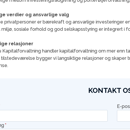
lge mellom investeringsrådgivning og porteføljeforvaltning
ge verdier og ansvarlige valg
 privatpersoner er bærekraft og ansvarlige investeringer en vi
l miljø, sosiale forhold og god selskapsstyring er integrert i 
ige relasjoner
 Kapitalforvaltning handler kapitalforvaltning om mer enn ta
 tilstedeværelse bygger vi langsiktige relasjoner og skaper 
nse.
KONTAKT O
*
E-pos
ng
*