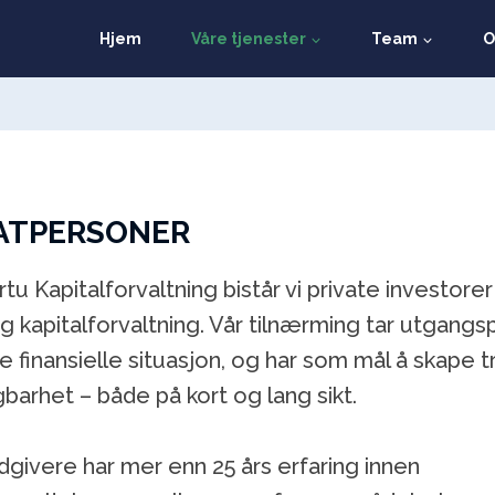
Hjem
Våre tjenester
Team
O
ATPERSONER
tu Kapitalforvaltning bistår vi private investore
ig kapitalforvaltning. Vår tilnærming tar utgangsp
 finansielle situasjon, og har som mål å skape t
gbarhet – både på kort og lang sikt.
dgivere har mer enn 25 års erfaring innen