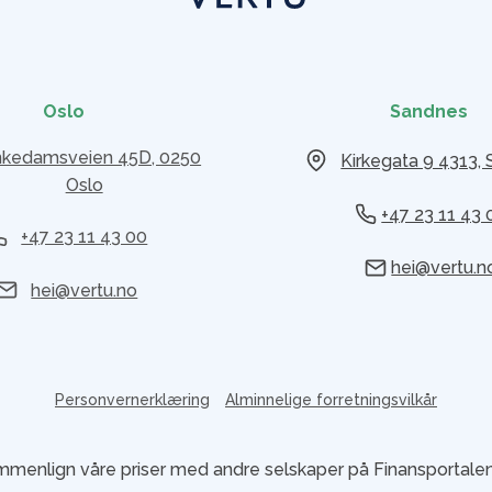
Oslo
Sandnes
kedamsveien 45D, 0250
Kirkegata 9 4313,
Oslo
+47 23 11 43 
+47 23 11 43 00
hei@vertu.n
hei@vertu.no
Personvernerklæring
Alminnelige forretningsvilkår
menlign våre priser med andre selskaper på Finansportale