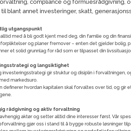
forvaltning, compliance og formuesrådgivning, og
 til blant annet investeringer, skatt, generasjons
tlig utgangspunkt
r alltid med å bli godt kjent med deg, din familie og din fina
, forpliktelser og planer fremover – enten det gjelder bolig, p
er et solid grunnlag for råd som er tilpasset din livssituasjon
ingsstrategi og langsiktighet
 investeringsstrategi gir struktur og disiplin i forvaltningen, 
 med markedsuro.
n definerer hvordan kapitalen skal forvaltes over tid, og gi
ngene.
g rådgivning og aktiv forvaltning
uavhengig aktør og setter alltid dine interesser først. Vår 
eforvaltning gjør oss i stand til å bygge robuste løsninger ti