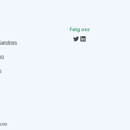
Følg oss
Twitter
LinkedIn
 Sandnes
00
o
n.no