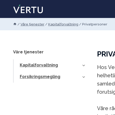
Skip
to
content
/
Våre tjenester
/
Kapitalforvaltning
/
Privatpersoner
Våre tjenester
PRIV
Kapitalforvaltning
Hos Ver
helhetl
Forsikringsmegling
samlede
forutsi
Våre rå