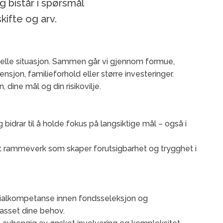
 bistår i spørsmål
skifte og arv.
nsielle situasjon. Sammen går vi gjennom formue,
ensjon, familieforhold eller større investeringer.
, dine mål og din risikovilje.
og bidrar til å holde fokus på langsiktige mål – også i
r et rammeverk som skaper forutsigbarhet og trygghet i
spesialkompetanse innen fondsseleksjon og
lpasset dine behov.