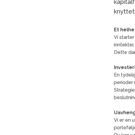
kapital
knyttet
Et helhe
Vi starte
inntekter
Dette dann
Invester
En tydelig
perioder
Strategie
beslutni
Uavhengi
Vi er en 
portefølj