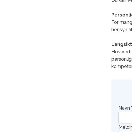
Du kan ve
Personli
For mange
hensyn ti
Langsikt
Hos Vertu
personlig
kompeta
Navn
Meldi